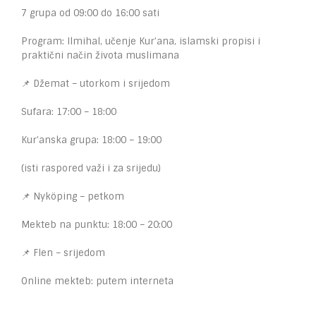
7 grupa od 09:00 do 16:00 sati
Program: Ilmihal, učenje Kur’ana, islamski propisi i
praktični način života muslimana
📌 Džemat – utorkom i srijedom
Sufara: 17:00 – 18:00
Kur’anska grupa: 18:00 – 19:00
(isti raspored važi i za srijedu)
📌 Nyköping – petkom
Mekteb na punktu: 18:00 – 20:00
📌 Flen – srijedom
Online mekteb: putem interneta