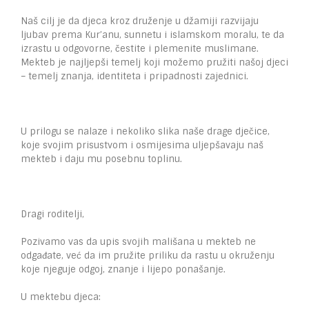
Naš cilj je da djeca kroz druženje u džamiji razvijaju
ljubav prema Kur’anu, sunnetu i islamskom moralu, te da
izrastu u odgovorne, čestite i plemenite muslimane.
Mekteb je najljepši temelj koji možemo pružiti našoj djeci
– temelj znanja, identiteta i pripadnosti zajednici.
U prilogu se nalaze i nekoliko slika naše drage dječice,
koje svojim prisustvom i osmijesima uljepšavaju naš
mekteb i daju mu posebnu toplinu.
Dragi roditelji,
Pozivamo vas da upis svojih mališana u mekteb ne
odgađate, već da im pružite priliku da rastu u okruženju
koje njeguje odgoj, znanje i lijepo ponašanje.
U mektebu djeca: