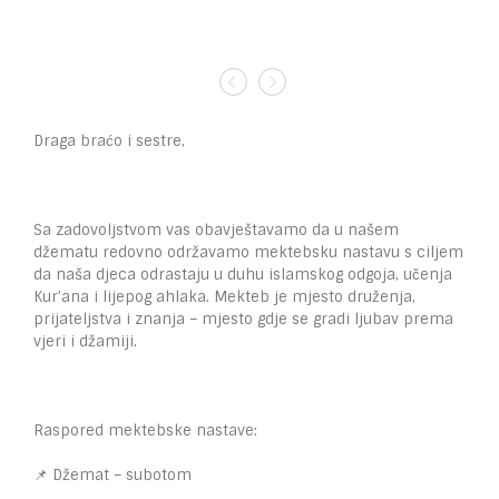
Draga braćo i sestre,
Sa zadovoljstvom vas obavještavamo da u našem
džematu redovno održavamo mektebsku nastavu s ciljem
da naša djeca odrastaju u duhu islamskog odgoja, učenja
Kur’ana i lijepog ahlaka. Mekteb je mjesto druženja,
prijateljstva i znanja – mjesto gdje se gradi ljubav prema
vjeri i džamiji.
Raspored mektebske nastave:
📌 Džemat – subotom