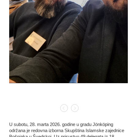
U subotu, 28. marta 2026. godine u gradu Jönköping
održana je redovna izborna Skupština Islamske zajednice
Bošnjaka u Švedskoj. Uz prisustvo 49 delegata iz 18