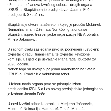
džemata, te članova Izvršnog odbora i drugih organa
IZBUŠ-a, Skupštinom je predsjedavao Jasmin Fočo,
predsjednik Skupštine.
Skupština je otvorena ašeretom kojeg je proučio Mubin-ef.
Neimarlija, imam Džemata Norrköping, a onda se
Skupštini, ispred trezvenjačke organizacije NBV, obratila
Minela Jakupović.
U radnom dijelu zasjedanja prvo su podneseni i usvojeni:
izvještaji o radu i finansijama, te izvještaj Revizione
komisije. Uslijedilo je usvajanje Plana rada i budžeta za
2026. godinu.
Nakon toga su usvojeni po jedan amandman na Statut
IZBUŠ-a i Pravilnik o vakufskom fondu.
U izboru novih organa prvo se pristupilo izboru
predsjednika IZBUŠ-a i za novog predsjednika jednoglasno
je izabran Jasmin Fočo.
U novi Izvršni odbor izabrani su: Merjema Jašarević,
Mubin-ef. Neimarlija, Hamza-ef. Terzić, Mustafa