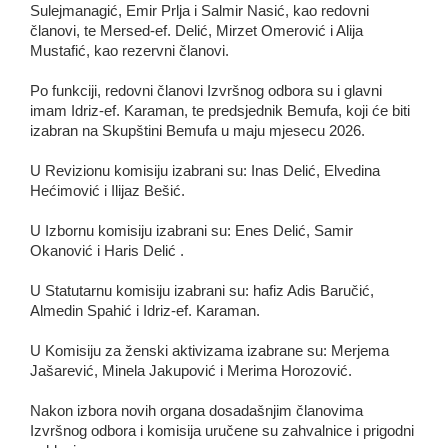
Sulejmanagić, Emir Prlja i Salmir Nasić, kao redovni
članovi, te Mersed-ef. Delić, Mirzet Omerović i Alija
Mustafić, kao rezervni članovi.
Po funkciji, redovni članovi Izvršnog odbora su i glavni
imam Idriz-ef. Karaman, te predsjednik Bemufa, koji će biti
izabran na Skupštini Bemufa u maju mjesecu 2026.
U Revizionu komisiju izabrani su: Inas Delić, Elvedina
Hećimović i Ilijaz Bešić.
U Izbornu komisiju izabrani su: Enes Delić, Samir
Okanović i Haris Delić .
U Statutarnu komisiju izabrani su: hafiz Adis Baručić,
Almedin Spahić i Idriz-ef. Karaman.
U Komisiju za ženski aktivizama izabrane su: Merjema
Jašarević, Minela Jakupović i Merima Horozović.
Nakon izbora novih organa dosadašnjim članovima
Izvršnog odbora i komisija uručene su zahvalnice i prigodni